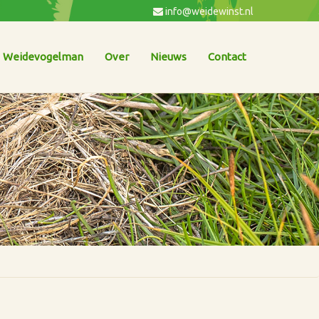
info@weidewinst.nl
Weidevogelman
Over
Nieuws
Contact