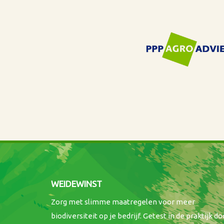
WEIDEWINST
Zorg met slimme maatregelen voor meer
biodiversiteit op je bedrijf. Getest in de praktijk do