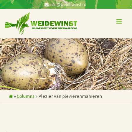
info@weidewinst.nl
Me
»
Columns
»
Plezier van plevierenmanieren