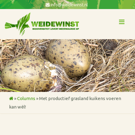
info@weidewinst.nl
Me
»
Columns
»
Met productief grasland kuikens voeren
kan wèl!