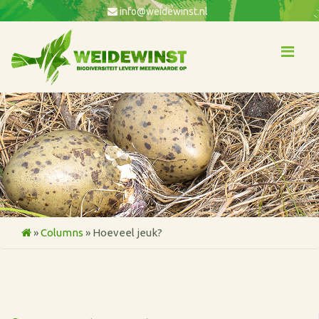
info@weidewinst.nl
Me
»
Columns
»
Hoeveel jeuk?