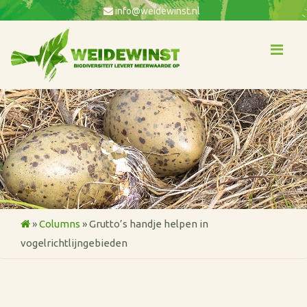
info@weidewinst.nl
Me
»
Columns
»
Grutto’s handje helpen in
vogelrichtlijngebieden