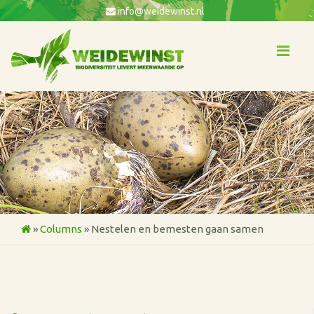
info@weidewinst.nl
Me
»
Columns
»
Nestelen en bemesten gaan samen