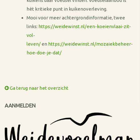
kuikens daar voedsel vinden. Voedselaanbod is
hèt kritieke punt in kuikenoverleving.
Mooi voor meer achtergrondinformatie, twee
links:
https://weidewinst.nl/een-koeienvlaai-zit-
vol-
leven/
en
https://weidewinst.nl/mozaiekbeheer-
hoe-doe-je-dat/
Ga terug naar het overzicht
AANMELDEN