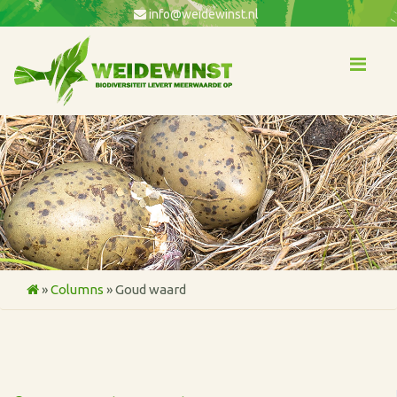
info@weidewinst.nl
Me
»
Columns
»
Goud waard