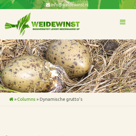
info@weidewinst.nl
Me
»
Columns
»
Dynamische grutto’s